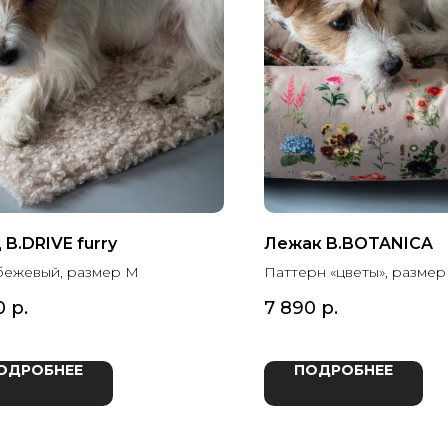
B.DRIVE furry
Лежак B.BOTANICA
бежевый, размер M
Паттерн «цветы», размер
0
р.
7 890
р.
ОДРОБНЕЕ
ПОДРОБНЕЕ