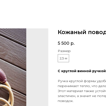
Кожаный поводо
5 500
р.
Размер
2,5 м
С круглой винной ручко
Ручка круглой формы удобн
перенимает тепло, что дел
Этот материал также устой
эластичен, а значит не пот
поводок.